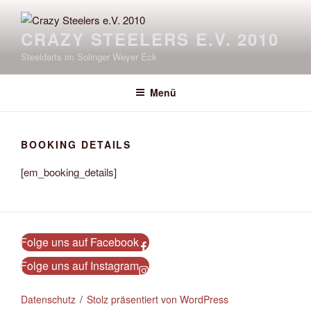
Zum
Inhalt
CRAZY STEELERS E.V. 2010
springen
Steeldarts im Solinger Weyer Eck
Menü
BOOKING DETAILS
[em_booking_details]
Folge uns auf Facebook
Folge uns auf Instagram
Datenschutz
Stolz präsentiert von WordPress