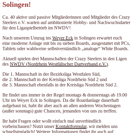
Solingen!
Ca. 40 aktive und passive Mitgliederinnen und Mitglieder des Crazy
Steelers e.V. warten auf ambitionierte Hobby- und Nachwuchsdarter
für den Ligaspielbetrieb im NWDV!
Nach unserem Umzug ins
Weyer Eck
in Solingen erwartet euch
eine moderne Anlage mit bis zu sieben Boards, ausgestattet mit PCs,
Tablets oder wahlweise selbstverständlich „analoge“ White Boards.
Aktuell spielen drei Mannschaften der Crazy Steelers in den Ligen
des
NWDV (Nordrhein Westfälischer Dartverband e.V.)
.
Die 1. Mannschaft in der Bezirksliga Westfalen Süd,
die 2. Mannschaft in der Kreisliga Nordrhein Süd 2 und
die 3. Mannschaft ebenfalls in der Kreisliga Nordrhein Süd 2.
Ihr findet uns immer in der Regel montags & donnerstags ab 19.00
Uhr im Weyer Eck in Solingen. Da die Boardanlage dauerhaft
aufgebaut ist, habt ihr aber auch an allen anderen Wochentagen
(außer sonntags) gute Chancen, jemanden von uns zu treffen.
Ihr habt Fragen oder wollt einfach mal unverbindlich
vorbeischauen? Nutzt unser
Kontaktformular
, wir melden uns
schnellstmöglich! Weitere Informationen findet ihr auch auf