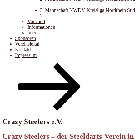
2
3. Mannschaft NWDV Kreisliga Nordrhein Süd
2
Vorstand
Informationen
intern
Sponsoren
Vereinslokal
Kontakt
Impressum
Nach
unten
zum
Inhalt
scrollen
Crazy Steelers e.V.
Crazy Steelers – der Steeldarts-Verein in